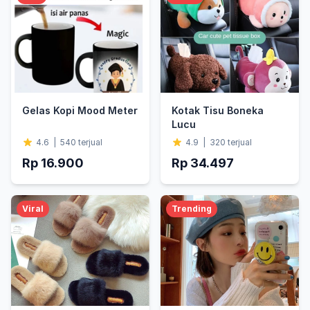
Gelas Kopi Mood Meter
Kotak Tisu Boneka
Lucu
4.6
|
540
terjual
4.9
|
320
terjual
Rp 16.900
Rp 34.497
Viral
Trending