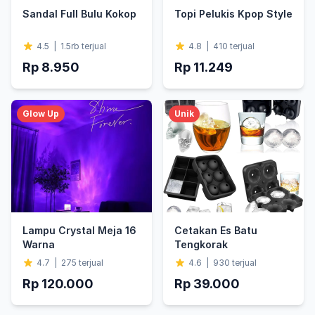
Sandal Full Bulu Kokop
Topi Pelukis Kpop Style
4.5
|
1.5rb
terjual
4.8
|
410
terjual
Rp 8.950
Rp 11.249
Glow Up
Unik
Lampu Crystal Meja 16
Cetakan Es Batu
Warna
Tengkorak
4.7
|
275
terjual
4.6
|
930
terjual
Rp 120.000
Rp 39.000