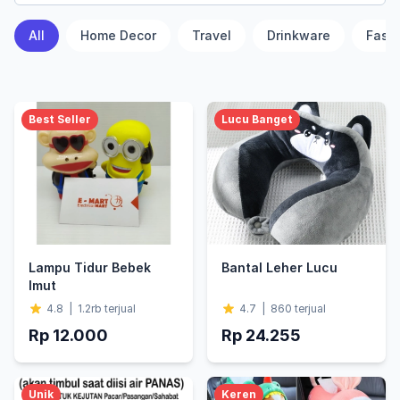
All
Home Decor
Travel
Drinkware
Fash
Best Seller
Lucu Banget
Lampu Tidur Bebek
Bantal Leher Lucu
Imut
4.8
|
1.2rb
terjual
4.7
|
860
terjual
Rp 12.000
Rp 24.255
Unik
Keren